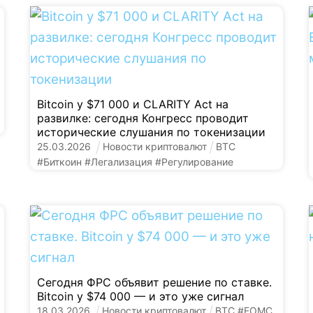
Bitcoin у $71 000 и CLARITY Act на
развилке: сегодня Конгресс проводит
исторические слушания по токенизации
25
.
03
.
2026
Новости криптовалют
BTC
#
Биткоин
#
Легализация
#
Регулирование
Сегодня ФРС объявит решение по ставке.
Bitcoin у $74 000 — и это уже сигнал
18
.
03
.
2026
Новости криптовалют
BTC
#
FOMC