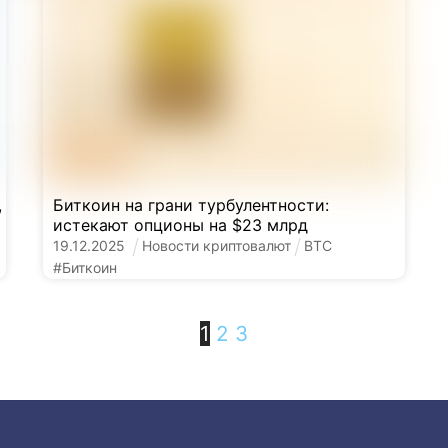
,
Биткоин на грани турбулентности:
истекают опционы на $23 млрд
19
.
12
.
2025
Новости криптовалют
BTC
#
Биткоин
1
2
3