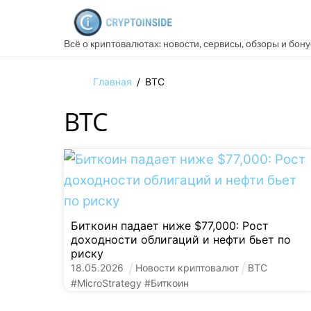
Skip
to
Всё о криптовалютах: новости, сервисы, обзоры и бон
content
Главная
/
BTC
BTC
Биткоин падает ниже $77,000: Рост
доходности облигаций и нефти бьет по
риску
18
.
05
.
2026
Новости криптовалют
BTC
#
MicroStrategy
#
Биткоин