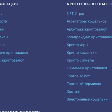
ВИГАЦИЯ
КРИПТОВАЛЮТНЫЕ 
ас
NFT Игры
ости
Агрегаторы кошельков
жи
Арбитраж криптовалют
висы
Копитрейдинг криптовал
тьи
Крипто игры
фик криптовалют
Крипто кошельки
с криптовалют
Крипто сигналы
Обменник криптовалют
Торговый бот
Торговый терминал
Хостинг
Электронные кошельки