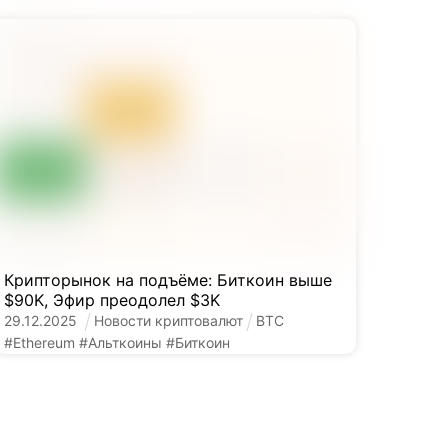
Крипторынок на подъёме: Биткоин выше
$90K, Эфир преодолел $3K
29
.
12
.
2025
Новости криптовалют
BTC
#
Ethereum
#
Альткоины
#
Биткоин