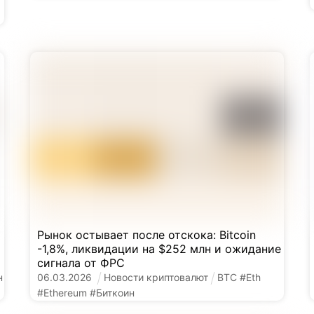
Рынок остывает после отскока: Bitcoin
-1,8%, ликвидации на $252 млн и ожидание
сигнала от ФРС
н
06
.
03
.
2026
Новости криптовалют
BTC
#
Eth
#
Ethereum
#
Биткоин