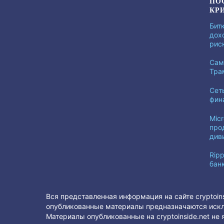
ПО
КР
Бит
дох
рис
Сам
Тра
Сет
фин
Mic
про
див
Ripp
бан
Вся представленная информация на сайте cryptoin
опубликованные материалы предназначаются искл
Материалы опубликованные на cryptoinside.net н