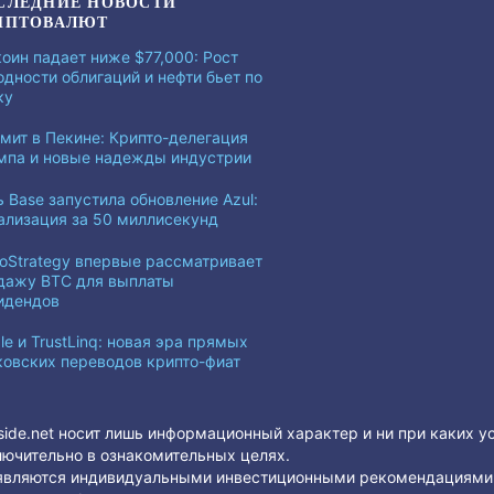
СЛЕДНИЕ НОВОСТИ
ИПТОВАЛЮТ
коин падает ниже $77,000: Рост
одности облигаций и нефти бьет по
ку
мит в Пекине: Крипто-делегация
мпа и новые надежды индустрии
ь Base запустила обновление Azul:
ализация за 50 миллисекунд
roStrategy впервые рассматривает
дажу BTC для выплаты
идендов
le и TrustLinq: новая эра прямых
ковских переводов крипто-фиат
side.net носит лишь информационный характер и ни при каких у
ючительно в ознакомительных целях.
е являются индивидуальными инвестиционными рекомендациями.