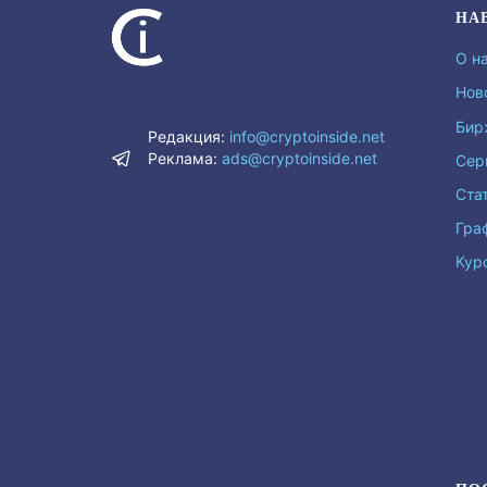
НА
О н
Нов
Бир
Редакция:
info@cryptoinside.net
Реклама:
ads@cryptoinside.net
Сер
Ста
Гра
Кур