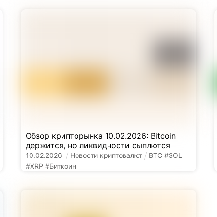
Обзор крипторынка 10.02.2026: Bitcoin
держится, но ликвидности сыплются
10
.
02
.
2026
Новости криптовалют
BTC
#
SOL
#
XRP
#
Биткоин