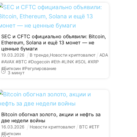
SEC и CFTC официально объявили: Bitcoin,
Ethereum, Solana и ещё 13 монет — не
ценные бумаги
19
.
03
.
2026
В тренде
,
Новости криптовалют
ADA
#
AVAX
#
BTC
#
Dogecoin
#
Eth
#
LINK
#
SOL
#
XRP
#
Биткоин
#
Регулирование
3
минут
Bitcoin обогнал золото, акции и нефть за
две недели войны
16
.
03
.
2026
Новости криптовалют
BTC
#
ETF
#
Биткоин