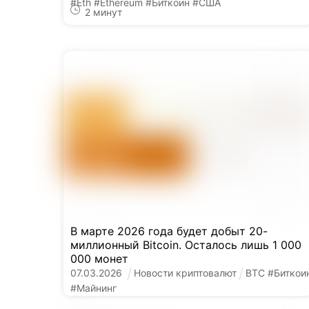
#
Eth
#
Ethereum
#
Биткоин
#
США
2
минут
В марте 2026 года будет добыт 20-
миллионный Bitcoin. Осталось лишь 1 000
000 монет
07
.
03
.
2026
Новости криптовалют
BTC
#
Биткои
#
Майнинг