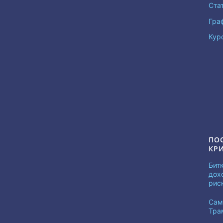
Ста
Гра
Кур
ПО
КР
Бит
дох
рис
Сам
Тра