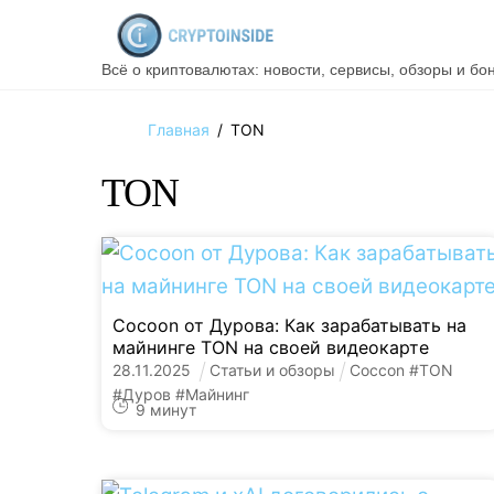
Skip
to
Всё о криптовалютах: новости, сервисы, обзоры и бо
content
Главная
/
TON
TON
Cocoon от Дурова: Как зарабатывать на
майнинге TON на своей видеокарте
28
.
11
.
2025
Статьи и обзоры
Coccon
#
TON
#
Дуров
#
Майнинг
9
минут