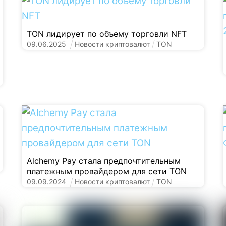
TON лидирует по объему торговли NFT
09
.
06
.
2025
Новости криптовалют
TON
Alchemy Pay стала предпочтительным
платежным провайдером для сети TON
09
.
09
.
2024
Новости криптовалют
TON