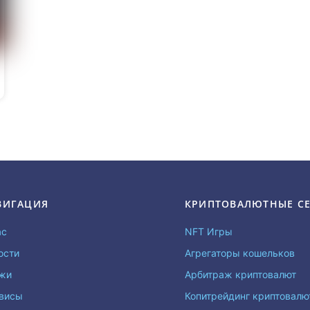
ВИГАЦИЯ
КРИПТОВАЛЮТНЫЕ С
ас
NFT Игры
ости
Агрегаторы кошельков
жи
Арбитраж криптовалют
висы
Копитрейдинг криптовал