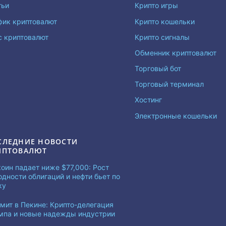
тьи
Крипто игры
фик криптовалют
Крипто кошельки
с криптовалют
Крипто сигналы
Обменник криптовалют
Торговый бот
Торговый терминал
Хостинг
Электронные кошельки
СЛЕДНИЕ НОВОСТИ
ИПТОВАЛЮТ
коин падает ниже $77,000: Рост
одности облигаций и нефти бьет по
ку
мит в Пекине: Крипто-делегация
мпа и новые надежды индустрии