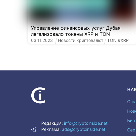
Управление финансовых услуг Дубая
легализовало токены XRP и TON
03
.
11
.
2023
Новости криптовалют
TON
#
XRP
НА
О н
Нов
Бир
Редакция:
info@cryptoinside.net
Реклама:
ads@cryptoinside.net
Сер