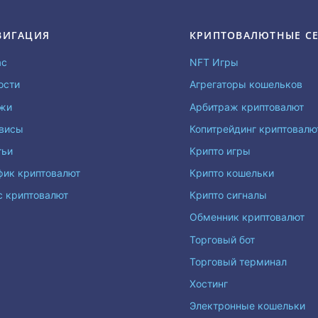
ВИГАЦИЯ
КРИПТОВАЛЮТНЫЕ С
ас
NFT Игры
ости
Агрегаторы кошельков
жи
Арбитраж криптовалют
висы
Копитрейдинг криптовал
тьи
Крипто игры
фик криптовалют
Крипто кошельки
с криптовалют
Крипто сигналы
Обменник криптовалют
Торговый бот
Торговый терминал
Хостинг
Электронные кошельки