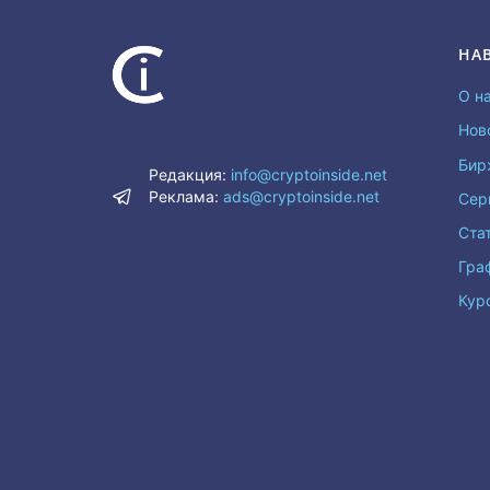
НА
О н
Нов
Бир
Редакция:
info@cryptoinside.net
Реклама:
ads@cryptoinside.net
Сер
Ста
Гра
Кур