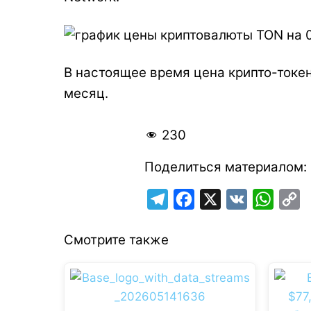
В настоящее время цена крипто-токен
месяц.
230
Поделиться материалом:
T
F
X
V
W
C
e
a
K
h
o
Смотрите также
l
c
a
p
e
e
t
y
g
b
s
L
r
o
A
i