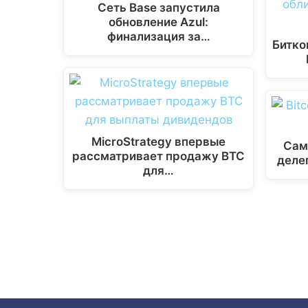
Сеть Base запустила
a
o
p
n
обновление Azul:
m
k
p
k
финализация за…
Битко
MicroStrategy впервые
Сам
рассматривает продажу BTC
деле
для…