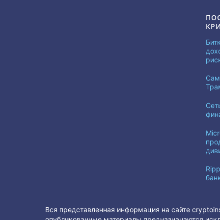
ПО
КР
Бит
дох
рис
Сам
Тра
Сет
фин
Mic
про
див
Ripp
бан
Вся представленная информация на сайте cryptoin
опубликованные материалы предназначаются искл