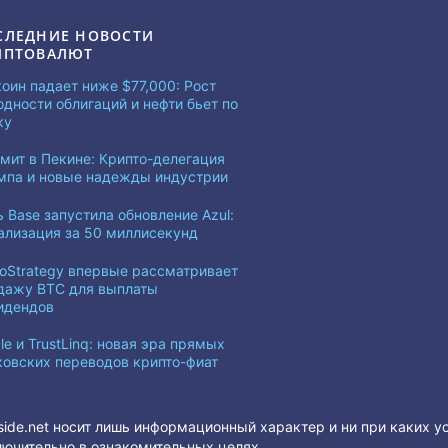
СЛЕДНИЕ НОВОСТИ
ИПТОВАЛЮТ
коин падает ниже $77,000: Рост
одности облигаций и нефти бьет по
ку
мит в Пекине: Крипто-делегация
мпа и новые надежды индустрии
ь Base запустила обновление Azul:
ализация за 50 миллисекунд
roStrategy впервые рассматривает
дажу BTC для выплаты
идендов
le и TrustLinq: новая эра прямых
ковских переводов крипто-фиат
side.net носит лишь информационный характер и ни при каких у
ючительно в ознакомительных целях.