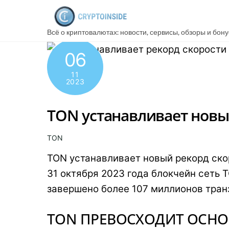
Skip
to
Всё о криптовалютах: новости, сервисы, обзоры и бон
content
06
11
2023
TON устанавливает новы
TON
TON устанавливает новый рекорд скор
31 октября 2023 года блокчейн сеть T
завершено более 107 миллионов транз
TON ПРЕВОСХОДИТ ОСН