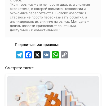
О себе:
"Крипторынок – это не просто цифры, а сложная
экосистема, в которой политика, технологии и
экономика переплетаются. В своих новостях я
стараюсь не просто пересказывать события, а
анализировать их влияние на рынок. Моя цель –
делать новости криптовалют понятными,
доступными и объективными."
Поделиться материалом:
T
F
X
V
W
C
e
a
K
h
o
Смотрите также
l
c
a
p
e
e
t
y
g
b
s
L
r
o
A
i
a
o
p
n
m
k
p
k