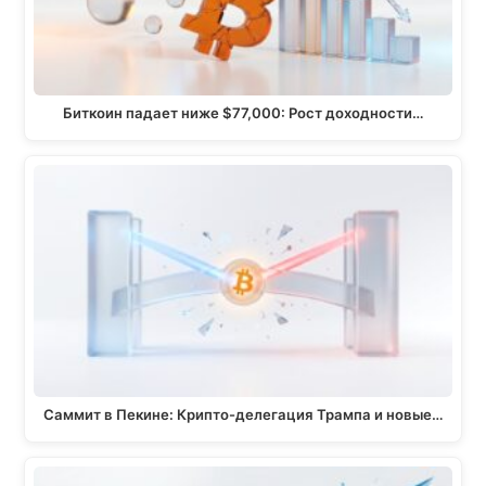
Биткоин падает ниже $77,000: Рост доходности…
Саммит в Пекине: Крипто-делегация Трампа и новые…