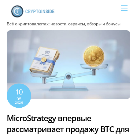
Skip
Men
to
content
Всё о криптовалютах: новости, сервисы, обзоры и бонусы
10
05
2026
MicroStrategy впервые
рассматривает продажу BTC для