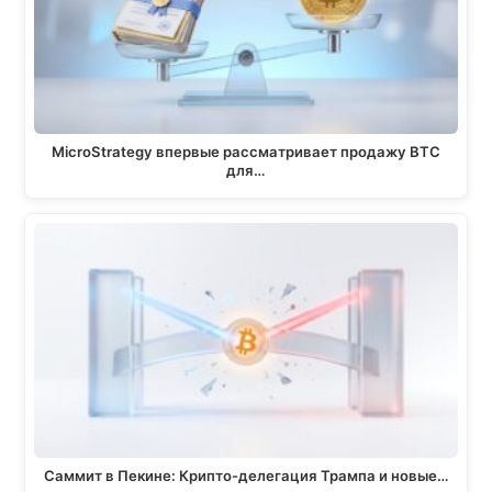
m
k
p
k
MicroStrategy впервые рассматривает продажу BTC
для…
Саммит в Пекине: Крипто-делегация Трампа и новые…