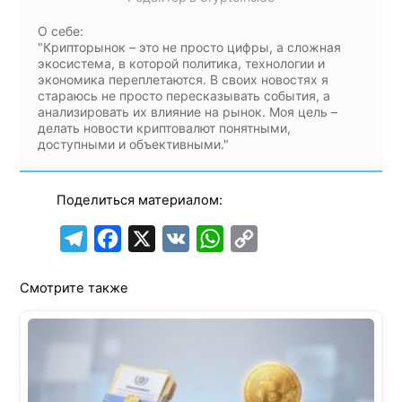
О себе:
"Крипторынок – это не просто цифры, а сложная
экосистема, в которой политика, технологии и
экономика переплетаются. В своих новостях я
стараюсь не просто пересказывать события, а
анализировать их влияние на рынок. Моя цель –
делать новости криптовалют понятными,
доступными и объективными."
Поделиться материалом:
T
F
X
V
W
C
e
a
K
h
o
Смотрите также
l
c
a
p
e
e
t
y
g
b
s
L
r
o
A
i
a
o
p
n