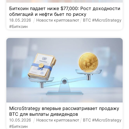
Биткоин падает ниже $77,000: Рост доходности
облигаций и нефти бьет по риску
18
.
05
.
2026
Новости криптовалют
BTC
#
MicroStrategy
#
Биткоин
MicroStrategy впервые рассматривает продажу
BTC для выплаты дивидендов
10
.
05
.
2026
Новости криптовалют
BTC
#
MicroStrategy
#
Биткоин