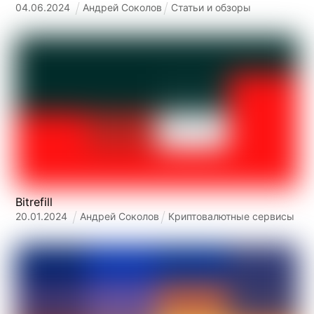
04
.
06
.
2024
Андрей Соколов
Статьи и обзоры
Bitrefill
20
.
01
.
2024
Андрей Соколов
Криптовалютные сервисы