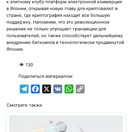
к элитному клубу платформ электронной коммерции
в Японии, открывая новую главу для криптовалют в
стране, где криптография находит все большую
поддержку. Напомним, что это революционное
решение не только упрощает транзакции для
пользователей, но также способствует дальнейшему
внедрению биткоинов в технологически продвинутой
Японии.
130
Поделиться материалом:
T
F
X
V
W
C
e
a
K
h
o
Смотрите также
l
c
a
p
e
e
t
y
g
b
s
L