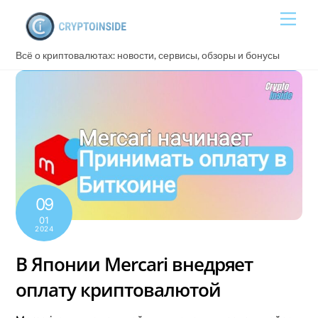
Skip
Men
to
content
Всё о криптовалютах: новости, сервисы, обзоры и бонусы
09
01
2024
В Японии Mercari внедряет
оплату криптовалютой