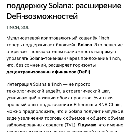
поддержку Solana: расширение
DeFi-возможностей
1INCH
,
SOL
Мультисетевой криптовалютный кошелёк 1inch
теперь поддерживает блокчейн
Solana
. Это решение
открывает пользователям возможность напрямую
управлять Solana-токенами через приложение 1inch,
что, без сомнений, расширяет горизонты
децентрализованных финансов (DeFi)
.
Интеграция Solana в 1inch — не просто
технологический апдейт, а стратегический шаг,
усиливающий позиции обоих проектов. Учитывая
прошлый опыт подключения к Ethereum и BNB Chain,
можно предположить, что и Solana получит импульс в
виде увеличения торговых объёмов и общего объёма
заблокированных средств (TVL).
Я думаю
, что именно
такие интеграции и являются движущей силой для