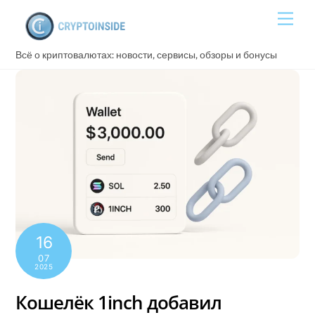
Skip
Men
to
content
Всё о криптовалютах: новости, сервисы, обзоры и бонусы
16
07
2025
Кошелёк 1inch добавил