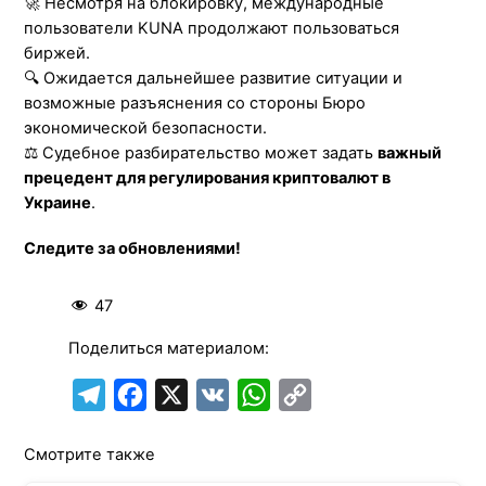
🚀 Несмотря на блокировку, международные
пользователи KUNA продолжают пользоваться
биржей.
🔍 Ожидается дальнейшее развитие ситуации и
возможные разъяснения со стороны Бюро
экономической безопасности.
⚖️ Судебное разбирательство может задать
важный
прецедент для регулирования криптовалют в
Украине
.
Следите за обновлениями!
47
Поделиться материалом:
T
F
X
V
W
C
e
a
K
h
o
Смотрите также
l
c
a
p