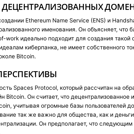
ЛЯ ДЕЦЕНТРАЛИЗОВАННЫХ ДОМЕ
оздании Ethereum Name Service (ENS) и Handshak
ализованного именования. Он объясняет, что бло
f-work идеально подходит для создания такой с
т идеалам киберпанка, не имеет собственного т
коле Bitcoin.
ПЕРСПЕКТИВЫ
сть Spaces Protocol, который рассчитан на об
 Bitcoin. Он считает, что децентрализованное
coin, учитывая огромные базы пользователей д
ание так же важно для общества, как и деньги,
ентрализации. Он предполагает, что следующим
.