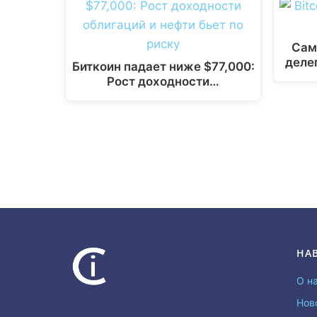
Сам
деле
Биткоин падает ниже $77,000:
Рост доходности…
НА
О н
Нов