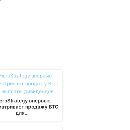
croStrategy впервые
матривает продажу BTC
для…