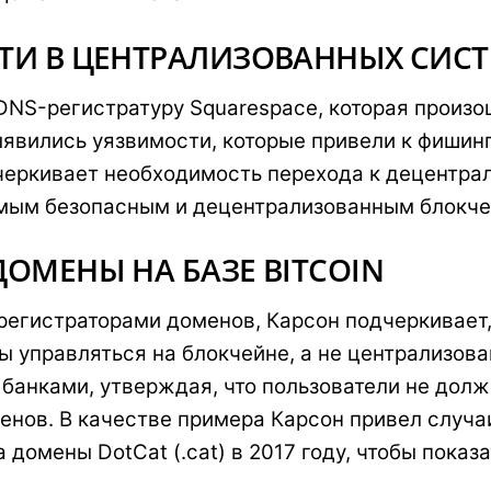
ТИ В ЦЕНТРАЛИЗОВАННЫХ СИС
DNS-регистратуру Squarespace, которая произош
выявились уязвимости, которые привели к фиши
дчеркивает необходимость перехода к децентр
«самым безопасным и децентрализованным блокч
ОМЕНЫ НА БАЗЕ BITCOIN
егистраторами доменов, Карсон подчеркивает
 управляться на блокчейне, а не централизов
банками, утверждая, что пользователи не долж
енов. В качестве примера Карсон привел случа
 домены DotCat (.cat) в 2017 году, чтобы пока