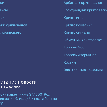
жи
Арбитраж криптовалют
висы
Копитрейдинг криптовал
тьи
Крипто игры
фик криптовалют
Крипто кошельки
с криптовалют
Крипто сигналы
Обменник криптовалют
Торговый бот
Торговый терминал
Хостинг
Электронные кошельки
СЛЕДНИЕ НОВОСТИ
ИПТОВАЛЮТ
коин падает ниже $77,000: Рост
одности облигаций и нефти бьет по
ку