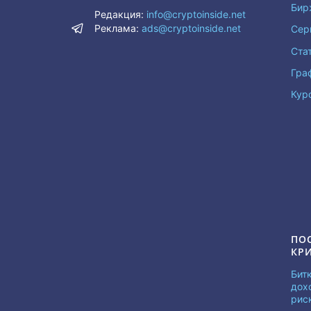
Бир
Редакция:
info@cryptoinside.net
Реклама:
ads@cryptoinside.net
Сер
Ста
Гра
Кур
ПО
КР
Бит
дох
рис