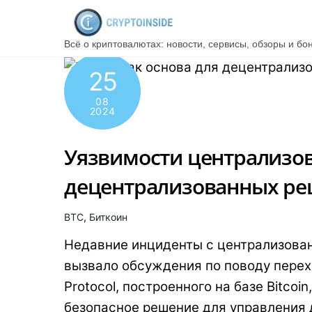
Skip
to
Всё о криптовалютах: новости, сервисы, обзоры и бо
content
25
08
2024
Уязвимости централизо
децентрализованных реш
BTC
,
Биткоин
Недавние инциденты с централизова
вызвало обсуждения по поводу перех
Protocol, построенного на базе Bitco
безопасное решение для управления