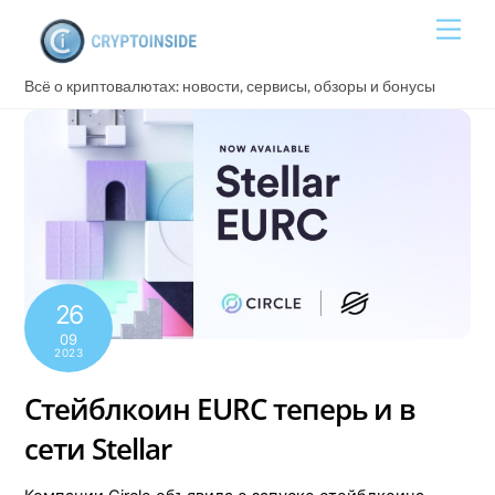
Skip
Men
to
content
Всё о криптовалютах: новости, сервисы, обзоры и бонусы
26
09
2023
Стейблкоин EURC теперь и в
сети Stellar