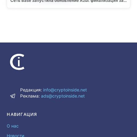
Сеть Base запустила обновление Azul: финализация за…
Редакция:
info@cryptoinside.net
Реклама:
ads@cryptoinside.net
НАВИГАЦИЯ
О нас
Новости