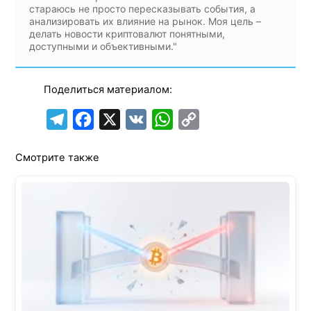
стараюсь не просто пересказывать события, а
анализировать их влияние на рынок. Моя цель –
делать новости криптовалют понятными,
доступными и объективными."
Поделиться материалом:
T
F
X
V
W
C
e
a
K
h
o
Смотрите также
l
c
a
p
e
e
t
y
g
b
s
L
r
o
A
i
a
o
p
n
m
k
p
k