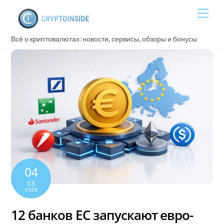
Skip
Men
to
content
Всё о криптовалютах: новости, сервисы, обзоры и бонусы
04
03
2026
12 банков ЕС запускают евро-