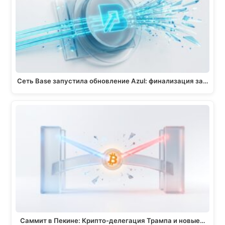
a
o
p
n
m
k
p
k
Сеть Base запустила обновление Azul: финализация за…
Саммит в Пекине: Крипто-делегация Трампа и новые…