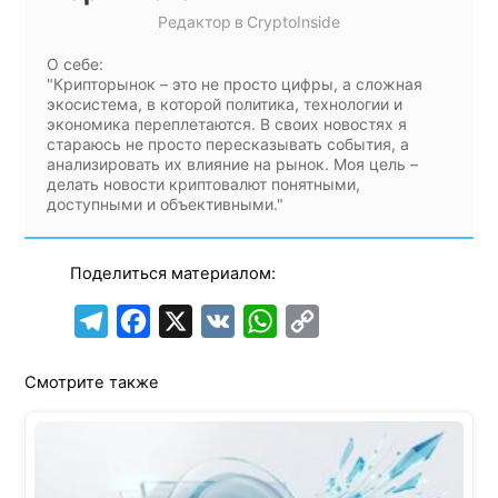
Редактор
в
CryptoInside
О себе:
"Крипторынок – это не просто цифры, а сложная
экосистема, в которой политика, технологии и
экономика переплетаются. В своих новостях я
стараюсь не просто пересказывать события, а
анализировать их влияние на рынок. Моя цель –
делать новости криптовалют понятными,
доступными и объективными."
Поделиться материалом:
T
F
X
V
W
C
e
a
K
h
o
Смотрите также
l
c
a
p
e
e
t
y
g
b
s
L
r
o
A
i