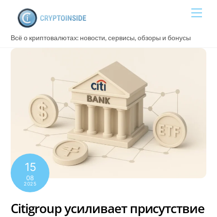
Skip
Men
to
content
Всё о криптовалютах: новости, сервисы, обзоры и бонусы
15
08
2025
Citigroup усиливает присутствие