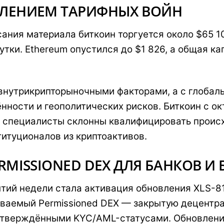
ВЛЕНИЕМ ТАРИФНЫХ ВОЙН
ания материала биткоин торгуется около $65 10
утки. Ethereum опустился до $1 826, а общая к
внутрикрипторыночными факторами, а с глобаль
ности и геополитических рисков. Биткоин с ок
о специалисты склонны квалифицировать проис
титуционалов из криптоактивов.
RMISSIONED DEX ДЛЯ БАНКОВ И
тий недели стала активация обновления XLS-81
ываемый Permissioned DEX — закрытую децентр
тверждёнными KYC/AML-статусами. Обновлени