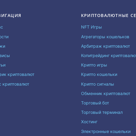
ВИГАЦИЯ
КРИПТОВАЛЮТНЫЕ С
ас
NFT Игры
ости
Агрегаторы кошельков
жи
Арбитраж криптовалют
висы
Копитрейдинг криптовал
тьи
Крипто игры
фик криптовалют
Крипто кошельки
с криптовалют
Крипто сигналы
Обменник криптовалют
Торговый бот
Торговый терминал
Хостинг
Электронные кошельки