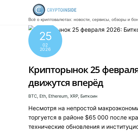
Skip
to
Всё о криптовалютах: новости, сервисы, обзоры и бо
content
25
02
2026
Крипторынок 25 февраля
движутся вперёд
BTC
,
Eth
,
Ethereum
,
XRP
,
Биткоин
Несмотря на непростой макроэкономи
торгуется в районе $65 000 после к
технические обновления и институцио