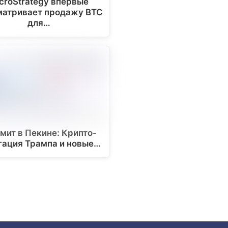
croStrategy впервые
матривает продажу BTC
для…
мит в Пекине: Крипто-
гация Трампа и новые…