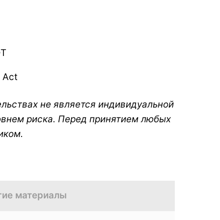
DT
 Act
ельствах не является индивидуальной
овнем риска. Перед принятием любых
иком.
гие материалы