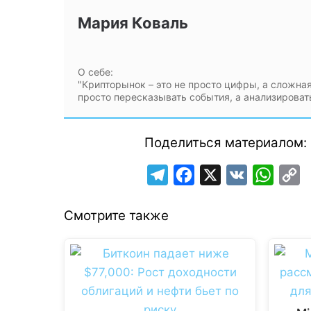
Мария Коваль
О себе:
"Крипторынок – это не просто цифры, а сложная
просто пересказывать события, а анализироват
Поделиться материалом:
T
F
X
V
W
C
e
a
K
h
o
Смотрите также
l
c
a
p
e
e
t
y
g
b
s
L
r
o
A
i
a
o
p
n