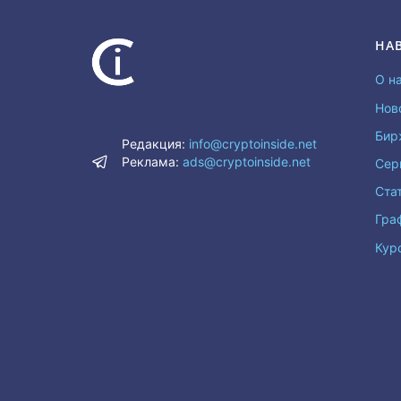
НА
О н
Нов
Бир
Редакция:
info@cryptoinside.net
Реклама:
ads@cryptoinside.net
Сер
Ста
Гра
Кур