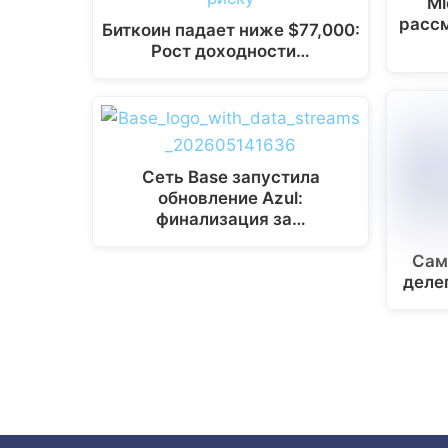
Mi
m
k
p
k
расс
Биткоин падает ниже $77,000:
Рост доходности…
Сеть Base запустила
обновление Azul:
финализация за…
Сам
деле