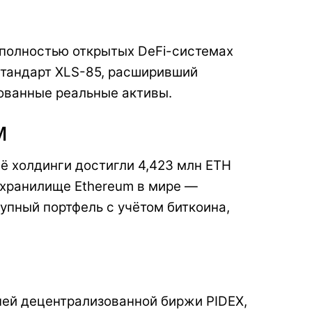
в полностью открытых DeFi-системах
стандарт XLS-85, расширивший
ованные реальные активы.
М
её холдинги достигли 4,423 млн ETH
 хранилище Ethereum в мире —
упный портфель с учётом биткоина,
ней децентрализованной биржи PIDEX,