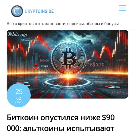
Skip
Men
to
content
Всё о криптовалютах: новости, сервисы, обзоры и бонусы
25
02
2025
Биткоин опустился ниже $90
000: альткоины испытывают