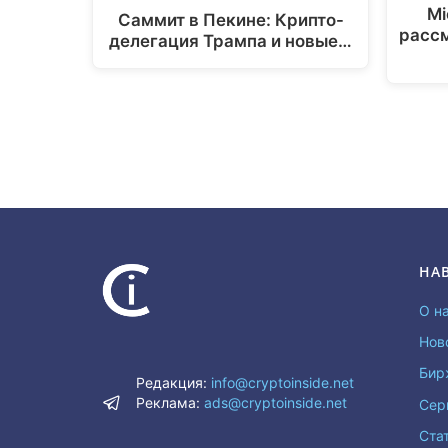
Mi
Саммит в Пекине: Крипто-
расс
делегация Трампа и новые…
НА
О н
Нов
Бир
Редакция:
info@cryptoinside.net
Реклама:
ads@cryptoinside.net
Сер
Ста