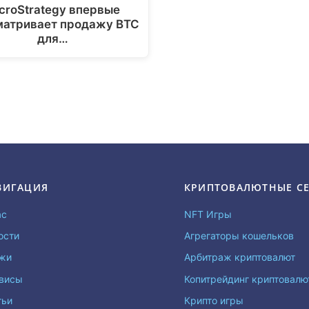
croStrategy впервые
матривает продажу BTC
для…
ВИГАЦИЯ
КРИПТОВАЛЮТНЫЕ С
ас
NFT Игры
ости
Агрегаторы кошельков
жи
Арбитраж криптовалют
висы
Копитрейдинг криптовал
тьи
Крипто игры