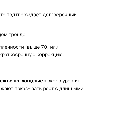
 что подтверждает долгосрочный
щем тренде.
упленности (выше 70) или
 краткосрочную коррекцию.
ежье поглощение»
около уровня
олжают показывать рост с длинными