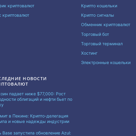
фик криптовалют
Крипто кошельки
с криптовалют
Крипто сигналы
Обменник криптовалют
Торговый бот
Торговый терминал
Хостинг
Электронные кошельки
СЛЕДНИЕ НОВОСТИ
ИПТОВАЛЮТ
коин падает ниже $77,000: Рост
одности облигаций и нефти бьет по
ку
мит в Пекине: Крипто-делегация
мпа и новые надежды индустрии
ь Base запустила обновление Azul: