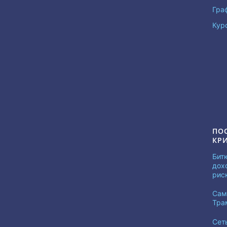
Гра
Кур
ПО
КР
Бит
дох
рис
Сам
Тра
Сет