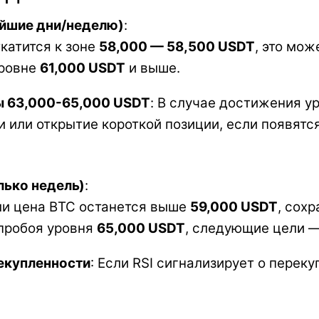
айшие дни/неделю)
:
ткатится к зоне
58,000 — 58,500 USDT
, это мо
уровне
61,000 USDT
и выше.
ы 63,000-65,000 USDT
: В случае достижения 
или открытие короткой позиции, если появятся
лько недель)
:
сли цена BTC останется выше
59,000 USDT
, сох
 пробоя уровня
65,000 USDT
, следующие цели 
екупленности
: Если RSI сигнализирует о перек