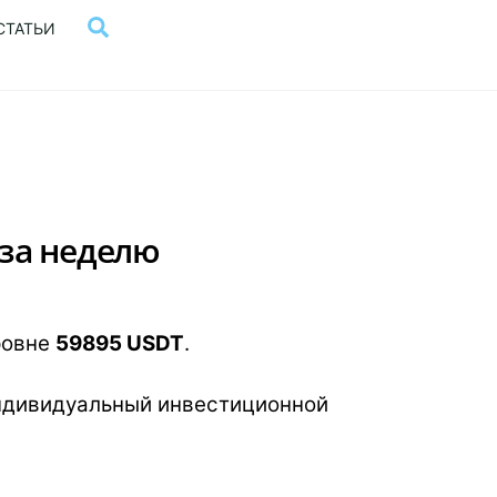
Поиск
СТАТЬИ
 за неделю
ровне
59895 USDT
.
ндивидуальный инвестиционной