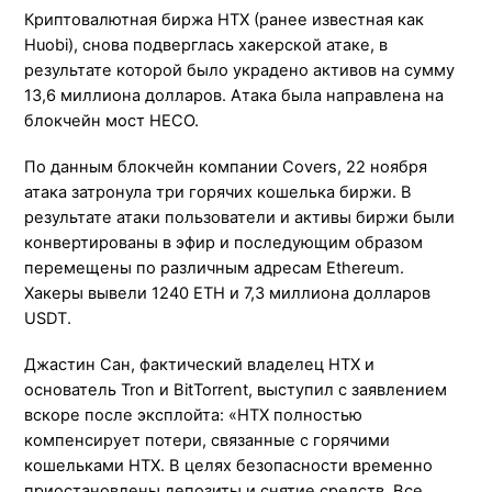
Криптовалютная биржа HTX (ранее известная как
Huobi), снова подверглась хакерской атаке, в
результате которой было украдено активов на сумму
13,6 миллиона долларов. Атака была направлена на
блокчейн мост HECO.
По данным блокчейн компании Covers, 22 ноября
атака затронула три горячих кошелька биржи. В
результате атаки пользователи и активы биржи были
конвертированы в эфир и последующим образом
перемещены по различным адресам Ethereum.
Хакеры вывели 1240 ETH и 7,3 миллиона долларов
USDT.
Джастин Сан, фактический владелец HTX и
основатель Tron и BitTorrent, выступил с заявлением
вскоре после эксплойта: «HTX полностью
компенсирует потери, связанные с горячими
кошельками HTX. В целях безопасности временно
приостановлены депозиты и снятие средств. Все