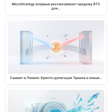
MicroStrategy впервые рассматривает продажу BTC
для…
Саммит в Пекине: Крипто-делегация Трампа и новые…