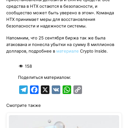
средства в HTX остаются в безопасности, и
сообщество может быть уверено в этом». Команда
HTX принимает меры для восстановления
безопасности и надежности системы.
Напомним, что 25 сентября биржа так же была
атакована и понесла убытки на сумму 8 миллионов
долларов, подробнее в
материале
Crypto Inside.
158
Поделиться материалом:
T
F
X
V
W
C
e
a
K
h
o
Смотрите также
l
c
a
p
e
e
t
y
g
b
s
L