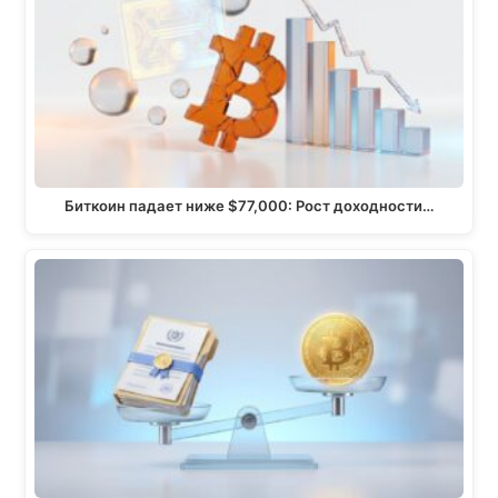
r
o
A
i
a
o
p
n
m
k
p
k
Биткоин падает ниже $77,000: Рост доходности…