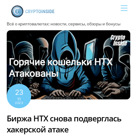
Skip
Men
to
content
Всё о криптовалютах: новости, сервисы, обзоры и бонусы
23
11
2023
Биржа HTX снова подверглась
хакерской атаке