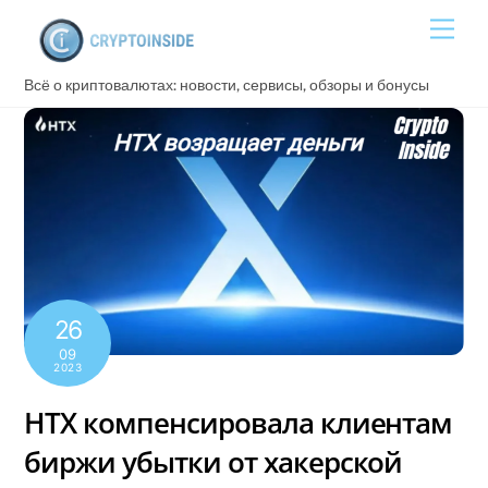
Skip
Men
to
content
Всё о криптовалютах: новости, сервисы, обзоры и бонусы
26
09
2023
HTX компенсировала клиентам
биржи убытки от хакерской