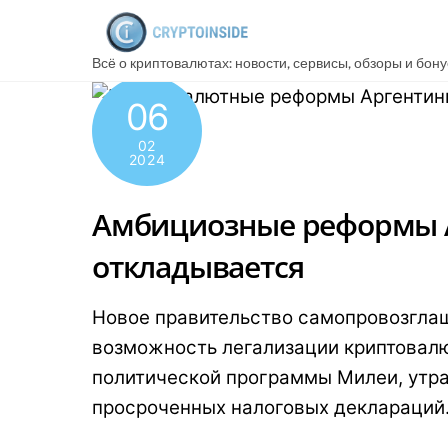
Skip
to
Всё о криптовалютах: новости, сервисы, обзоры и бон
content
06
02
2024
Амбициозные реформы А
откладывается
Новое правительство самопровозглаш
возможность легализации криптовалю
политической программы Милеи, утра
просроченных налоговых деклараций