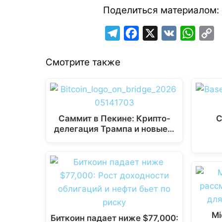
Поделиться материалом:
T
F
X
V
W
C
e
a
K
h
o
Смотрите также
l
c
a
p
e
e
t
y
g
b
s
L
r
o
A
i
Саммит в Пекине: Крипто-
С
a
o
p
n
делегация Трампа и новые…
m
k
p
k
Mi
Биткоин падает ниже $77,000: