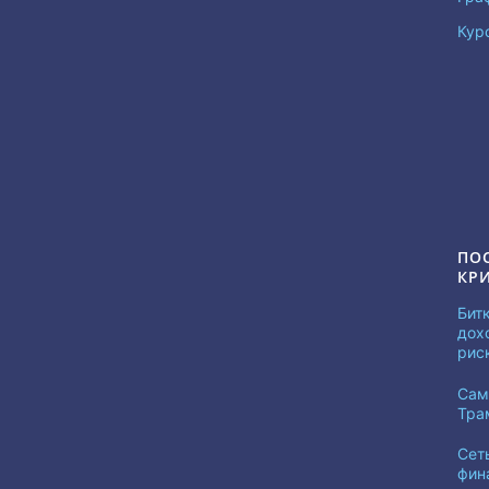
Кур
ПО
КР
Бит
дох
рис
Сам
Тра
Сет
фин