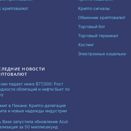
с криптовалют
Крипто сигналы
Обменник криптовалют
Торговый бот
Торговый терминал
Хостинг
Электронные кошельки
СЛЕДНИЕ НОВОСТИ
ИПТОВАЛЮТ
коин падает ниже $77,000: Рост
одности облигаций и нефти бьет по
ку
мит в Пекине: Крипто-делегация
мпа и новые надежды индустрии
ь Base запустила обновление Azul:
ализация за 50 миллисекунд