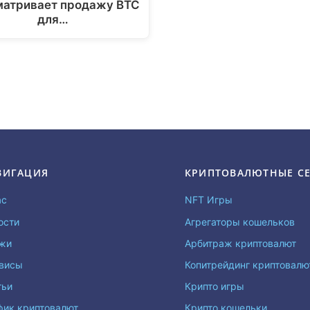
матривает продажу BTC
для…
ВИГАЦИЯ
КРИПТОВАЛЮТНЫЕ С
ас
NFT Игры
ости
Агрегаторы кошельков
жи
Арбитраж криптовалют
висы
Копитрейдинг криптовал
тьи
Крипто игры
фик криптовалют
Крипто кошельки