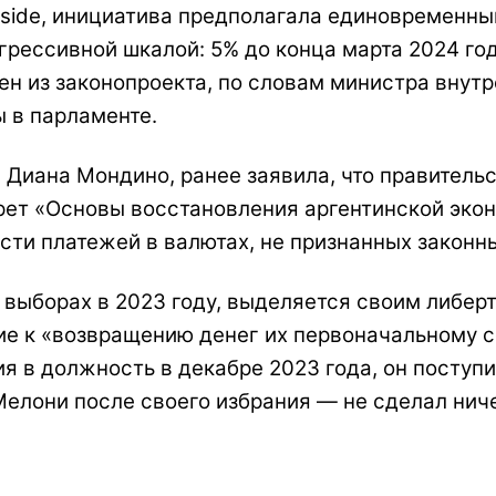
Inside, инициатива предполагала единовременн
грессивной шкалой: 5% до конца марта 2024 год
лен из законопроекта, по словам министра внут
 в парламенте.
 Диана Мондино, ранее заявила, что правитель
крет «Основы восстановления аргентинской эко
сти платежей в валютах, не признанных законн
 выборах в 2023 году, выделяется своим либер
ие к «возвращению денег их первоначальному с
ия в должность в декабре 2023 года, он поступ
 Мелони после своего избрания — не сделал нич