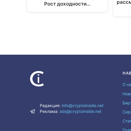
расс
Рост доходности…
НА
О н
Нов
Бир
Редакция:
info@cryptoinside.net
Реклама:
ads@cryptoinside.net
Сер
Ста
Гра