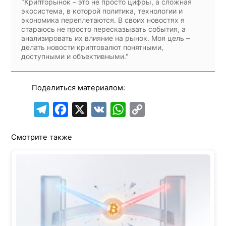
"Крипторынок – это не просто цифры, а сложная
экосистема, в которой политика, технологии и
экономика переплетаются. В своих новостях я
стараюсь не просто пересказывать события, а
анализировать их влияние на рынок. Моя цель –
делать новости криптовалют понятными,
доступными и объективными."
Поделиться материалом:
T
F
X
V
W
C
e
a
K
h
o
Смотрите также
l
c
a
p
e
e
t
y
g
b
s
L
r
o
A
i
a
o
p
n
m
k
p
k