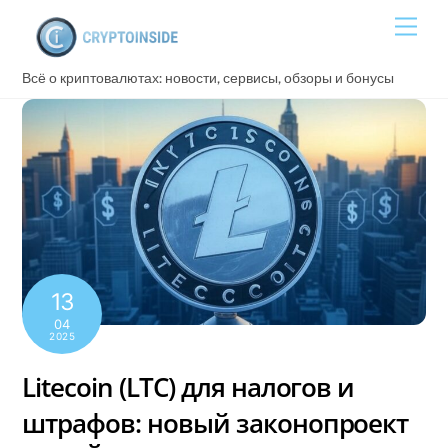
Skip
Men
to
content
Всё о криптовалютах: новости, сервисы, обзоры и бонусы
13
04
2025
Litecoin (LTC) для налогов и
штрафов: новый законопроект