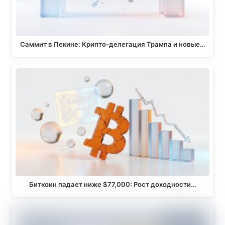
Саммит в Пекине: Крипто-делегация Трампа и новые…
Биткоин падает ниже $77,000: Рост доходности…