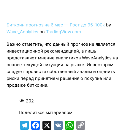
Биткоин прогноз на 6 мес — Рост до 95-100к
by
Wave_Analytics
on
TradingView.com
Важно отметить, что данный прогноз не является
инвестиционной рекомендацией, а лишь
представляет мнение аналитиков WaveAnalytics на
основе текущей ситуации на рынке. Инвесторам
следует провести собственный анализ и оценить
риски перед принятием решения о покупке или
продаже биткоина.
202
Поделиться материалом:
T
F
X
V
W
C