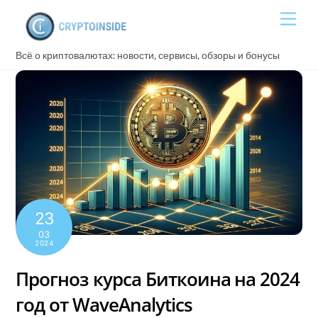
Skip
Men
to
content
Всё о криптовалютах: новости, сервисы, обзоры и бонусы
23
03
2024
Прогноз курса Биткоина на 2024
год от WaveAnalytics