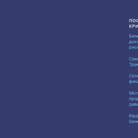
ПО
КР
Бит
дох
рис
Сам
Тра
Сет
фин
Mic
про
див
Ripp
бан