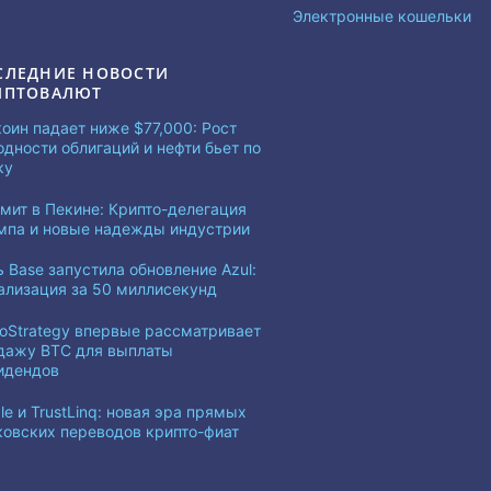
Электронные кошельки
СЛЕДНИЕ НОВОСТИ
ИПТОВАЛЮТ
коин падает ниже $77,000: Рост
одности облигаций и нефти бьет по
ку
мит в Пекине: Крипто-делегация
мпа и новые надежды индустрии
ь Base запустила обновление Azul:
ализация за 50 миллисекунд
roStrategy впервые рассматривает
дажу BTC для выплаты
идендов
le и TrustLinq: новая эра прямых
ковских переводов крипто-фиат