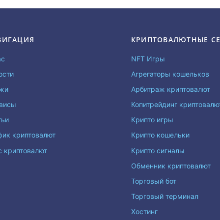
ВИГАЦИЯ
КРИПТОВАЛЮТНЫЕ С
ас
NFT Игры
ости
Агрегаторы кошельков
жи
Арбитраж криптовалют
висы
Копитрейдинг криптовал
тьи
Крипто игры
фик криптовалют
Крипто кошельки
с криптовалют
Крипто сигналы
Обменник криптовалют
Торговый бот
Торговый терминал
Хостинг