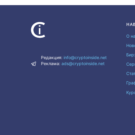
НА
О н
Нов
Бир
Редакция:
info@cryptoinside.net
Реклама:
ads@cryptoinside.net
Сер
Ста
Гра
Кур