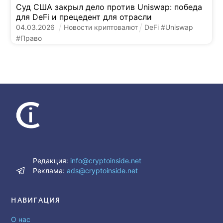
Суд США закрыл дело против Uniswap: победа
для DeFi и прецедент для отрасли
04
.
03
.
2026
Новости криптовалют
DeFi
#
Uniswap
#
Право
Редакция:
info@cryptoinside.net
Реклама:
ads@cryptoinside.net
НАВИГАЦИЯ
О нас