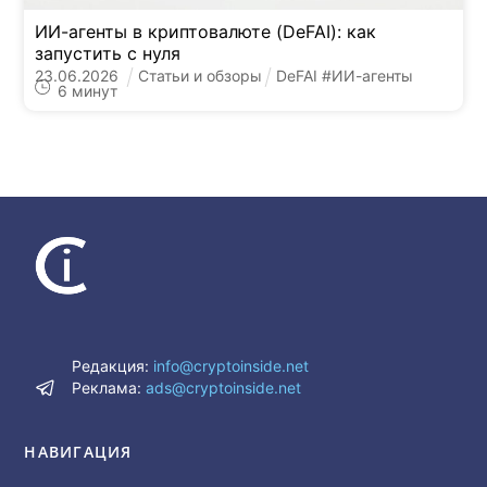
ИИ-агенты в криптовалюте (DeFAI): как
запустить с нуля
23
.
06
.
2026
Статьи и обзоры
DeFAI
#
ИИ-агенты
6
минут
Редакция:
info@cryptoinside.net
Реклама:
ads@cryptoinside.net
НАВИГАЦИЯ