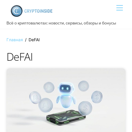
Skip
Men
to
content
Всё о криптовалютах: новости, сервисы, обзоры и бонусы
Главная
/
DeFAI
DeFAI