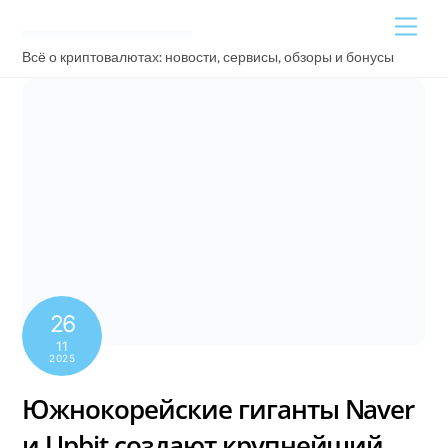
Skip
Men
to
content
Всё о криптовалютах: новости, сервисы, обзоры и бонусы
26
11
2025
Южнокорейские гиганты Naver
и Upbit создают крупнейший