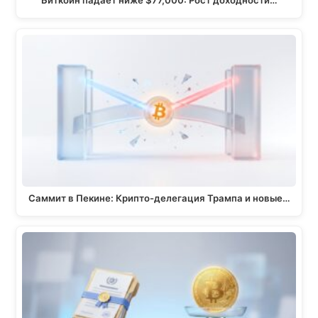
Биткоин падает ниже $77,000: Рост доходности…
Саммит в Пекине: Крипто-делегация Трампа и новые…