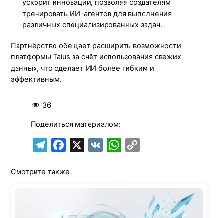
ускорит инновации, позволяя создателям
тренировать ИИ-агентов для выполнения
различных специализированных задач.
Партнёрство обещает расширить возможности
платформы Talus за счёт использования свежих
данных, что сделает ИИ более гибким и
эффективным.
36
Поделиться материалом:
T
F
X
V
W
C
e
a
K
h
o
Смотрите также
l
c
a
p
e
e
t
y
g
b
s
L