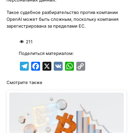
Такое судебное разбирательство против компании
OpenAI может быть сложным, поскольку компания
зарегистрирована за пределами ЕС.
211
Поделиться материалом:
T
F
X
V
W
C
e
a
K
h
o
Смотрите также
l
c
a
p
e
e
t
y
g
b
s
L
r
o
A
i
a
o
p
n
m
k
p
k