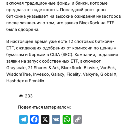
включая традиционные фонды и банки, которые
предлагают надежность. Последний рост цены
биткоина указывает на высокие ожидания инвесторов
после заявления о том, что заявка BlackRock на ETF
была одобрена.
В настоящее время уже есть 12 спотовых биткойн-
ETF, ожидающих одобрения от комиссии по ценным
бумагам и биржам в США (SEC). Компании, подавшие
заявки на запуск собственных ETF, включают
Grayscale, 21 Shares & Ark, BlackRock, Bitwise, VanEck,
WisdomTree, Invesco, Galaxy, Fidelity, Valkyrie, Global X,
Hashdex и Franklin.
233
Поделиться материалом:
T
F
X
V
W
C
e
a
K
h
o