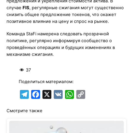
предложения и укрепления стоимости актива. В
случае
FIS
, регулярные сжигания могут существенно
снизить общее предложение токенов, что окажет
позитивное влияние на цену и спрос на рынке.
Команда StaFi намерена следовать прозрачной
политике, регулярно информируя сообщество о
проведённых операциях и будущих изменениях в
механизме сжигания.
37
Поделиться материалом:
T
F
X
V
W
C
e
a
K
h
o
Смотрите также
l
c
a
p
e
e
t
y
g
b
s
L