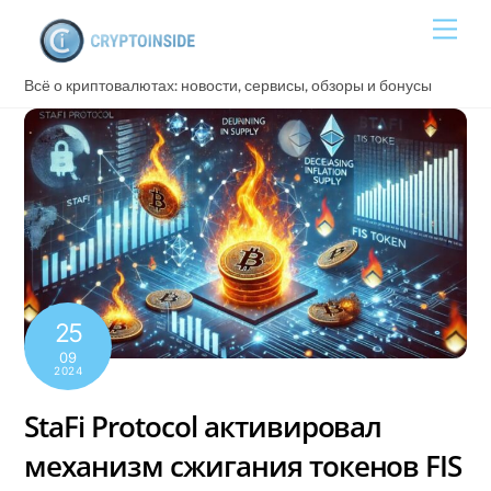
Skip
Men
to
content
Всё о криптовалютах: новости, сервисы, обзоры и бонусы
25
09
2024
StaFi Protocol активировал
механизм сжигания токенов FIS