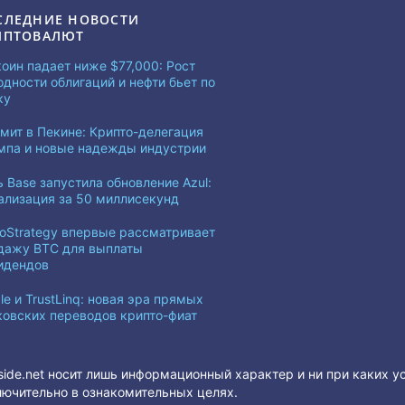
СЛЕДНИЕ НОВОСТИ
ИПТОВАЛЮТ
коин падает ниже $77,000: Рост
одности облигаций и нефти бьет по
ку
мит в Пекине: Крипто-делегация
мпа и новые надежды индустрии
ь Base запустила обновление Azul:
ализация за 50 миллисекунд
roStrategy впервые рассматривает
дажу BTC для выплаты
идендов
le и TrustLinq: новая эра прямых
ковских переводов крипто-фиат
side.net носит лишь информационный характер и ни при каких у
ючительно в ознакомительных целях.