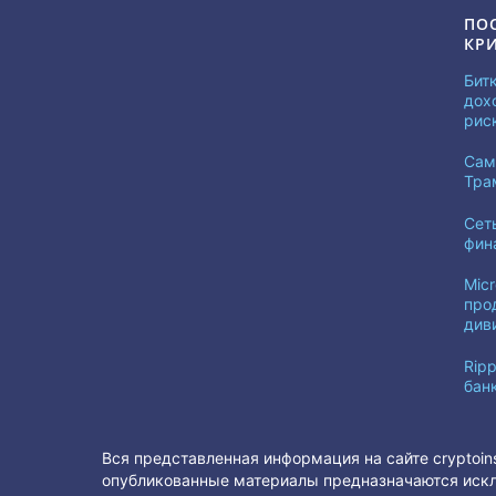
ПО
КР
Бит
дох
рис
Сам
Тра
Сет
фин
Mic
про
див
Ripp
бан
Вся представленная информация на сайте cryptoin
опубликованные материалы предназначаются искл