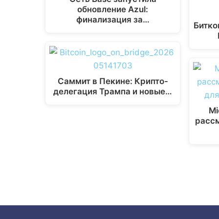
a
o
p
n
обновление Azul:
m
k
p
k
финализация за…
Битко
Саммит в Пекине: Крипто-
делегация Трампа и новые…
Mi
расс