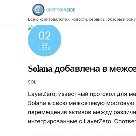
Skip
to
Всё о криптовалютах: новости, сервисы, обзоры и бон
content
02
06
2024
Solana добавлена в межс
SOL
LayerZero, известный протокол для 
Solana в свою межсетевую мостовую 
перемещения активов между различным
интегрированные с LayerZero. Соотв