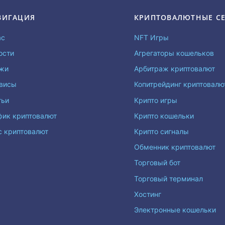
ВИГАЦИЯ
КРИПТОВАЛЮТНЫЕ С
ас
NFT Игры
ости
Агрегаторы кошельков
жи
Арбитраж криптовалют
висы
Копитрейдинг криптовал
тьи
Крипто игры
фик криптовалют
Крипто кошельки
с криптовалют
Крипто сигналы
Обменник криптовалют
Торговый бот
Торговый терминал
Хостинг
Электронные кошельки