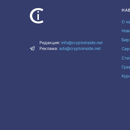
НА
О н
Нов
Бир
Редакция:
info@cryptoinside.net
Реклама:
ads@cryptoinside.net
Сер
Ста
Гра
Кур