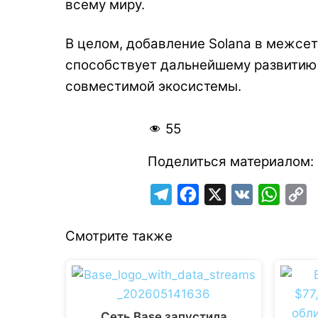
всему миру.
В целом, добавление Solana в межсе
способствует дальнейшему развитию 
совместимой экосистемы.
55
Поделиться материалом:
T
F
X
V
W
C
e
a
K
h
o
Смотрите также
l
c
a
p
e
e
t
y
g
b
s
L
r
o
A
i
Сеть Base запустила