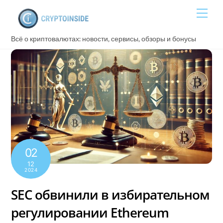
Skip
Men
to
content
Всё о криптовалютах: новости, сервисы, обзоры и бонусы
02
12
2024
SEC обвинили в избирательном
регулировании Ethereum