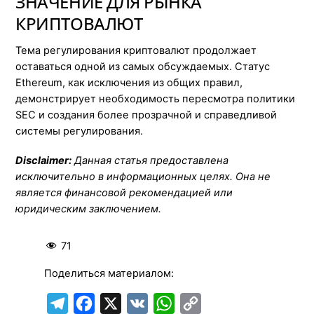
ЗНАЧЕНИЕ ДЛЯ РЫНКА
КРИПТОВАЛЮТ
Тема регулирования криптовалют продолжает
оставаться одной из самых обсуждаемых. Статус
Ethereum, как исключения из общих правил,
демонстрирует необходимость пересмотра политики
SEC и создания более прозрачной и справедливой
системы регулирования.
Disclaimer:
Данная статья предоставлена
исключительно в информационных целях. Она не
является финансовой рекомендацией или
юридическим заключением.
71
Поделиться материалом:
T
F
X
V
W
C