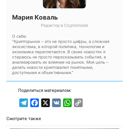
Мария Коваль
Редактор
в
CryptoInside
О себе:
"Крипторынок – это не просто цифры, а сложная
экосистема, в которой политика, технологии и
экономика переплетаются. В своих новостях я
стараюсь не просто пересказывать события, а
анализировать их влияние на рынок. Моя цель –
делать новости криптовалют понятными,
доступными и объективными."
Поделиться материалом:
T
F
X
V
W
C
e
a
K
h
o
Смотрите также
l
c
a
p
e
e
t
y