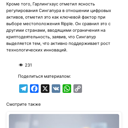
Кроме того, Гарлингхаус отметил ясность
регулирования Сингапура в отношении цифровых
активов, отметил это как ключевой фактор при
выборе местоположения Ripple. Он сравнил это с
другими странами, вводящими ограничения на
криптодеятельность, заявив, что Сингапур
выделяется тем, что активно поддерживает рост
технологических инноваций.
231
Поделиться материалом:
T
F
X
V
W
C
e
a
K
h
o
Смотрите также
l
c
a
p
e
e
t
y
g
b
s
L