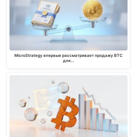
r
o
A
i
a
o
p
n
m
k
p
k
MicroStrategy впервые рассматривает продажу BTC
для…