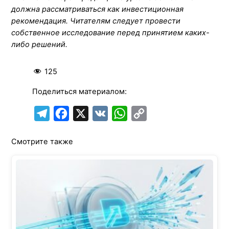
должна рассматриваться как инвестиционная
рекомендация. Читателям следует провести
собственное исследование перед принятием каких-
либо решений.
125
Поделиться материалом:
T
F
X
V
W
C
e
a
K
h
o
Смотрите также
l
c
a
p
e
e
t
y
g
b
s
L
r
o
A
i
a
o
p
n
m
k
p
k