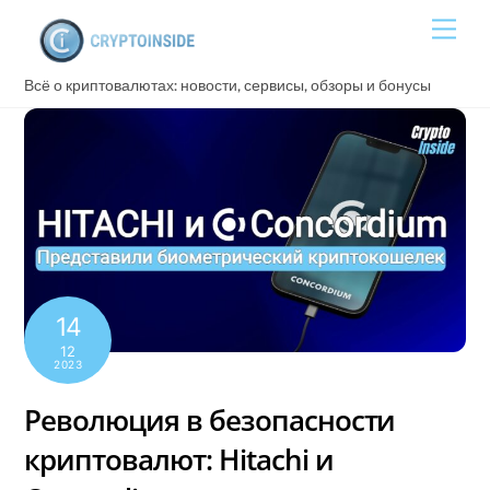
Skip
Men
to
content
Всё о криптовалютах: новости, сервисы, обзоры и бонусы
14
12
2023
Революция в безопасности
криптовалют: Hitachi и