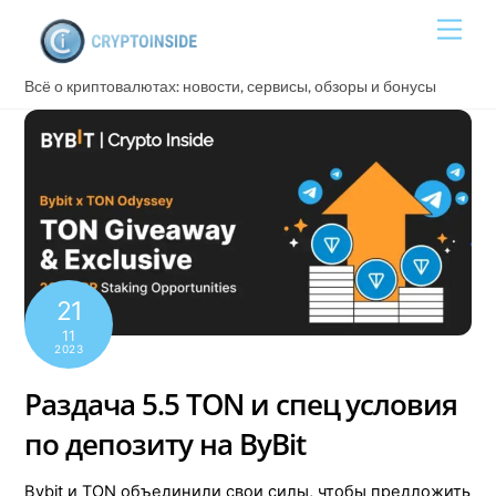
Skip
Men
to
content
Всё о криптовалютах: новости, сервисы, обзоры и бонусы
21
11
2023
Раздача 5.5 TON и спец условия
по депозиту на ByBit
Bybit и TON объединили свои силы, чтобы предложить