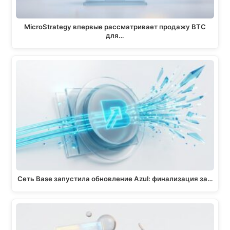
MicroStrategy впервые рассматривает продажу BTC
для…
Сеть Base запустила обновление Azul: финализация за…