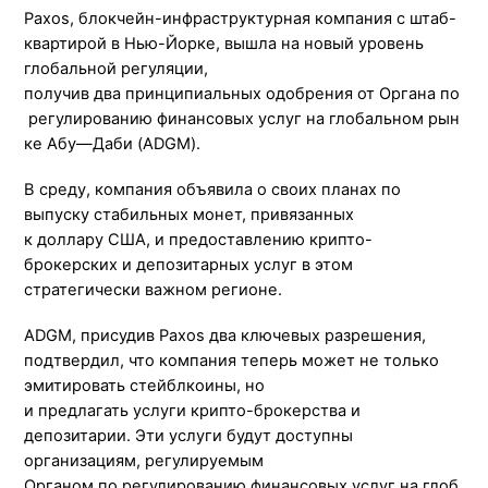
Paxos, блокчейн-инфраструктурная компания с штаб-
квартирой в Нью-Йорке, вышла на новый уровень
глобальной регуляции,
получив
два
принципиальных
одобрения
от
Органа
по
регулированию
финансовых
услуг
на
глобальном
рын
ке
Абу
—
Даби
(
ADGM
).
В
среду,
компания
объявила
о своих планах по
выпуску стабильных монет, привязанных
к
доллару
США
,
и
предоставлению крипто-
брокерских
и
депозитарных
услуг
в этом
стратегически важном регионе.
ADGM, присудив Paxos два ключевых разрешения,
подтвердил, что компания теперь может не только
эмитировать стейблкоины, но
и
предлагать
услуги
крипто-брокерства и
депозитарии. Эти услуги будут доступны
организациям, регулируемым
Органом
по
регулированию
финансовых
услуг
на
глоб