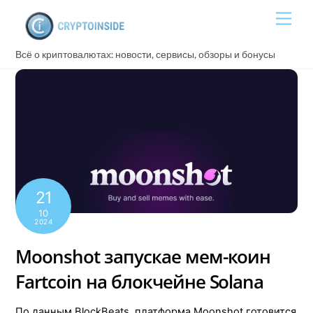
Skip
Men
to
content
Всё о криптовалютах: новости, сервисы, обзоры и бонусы
21
10
2024
Moonshot запускае мем-коин
Fartcoin на блокчейне Solana
По данным BlockBeats, платформа Moonshot готовится