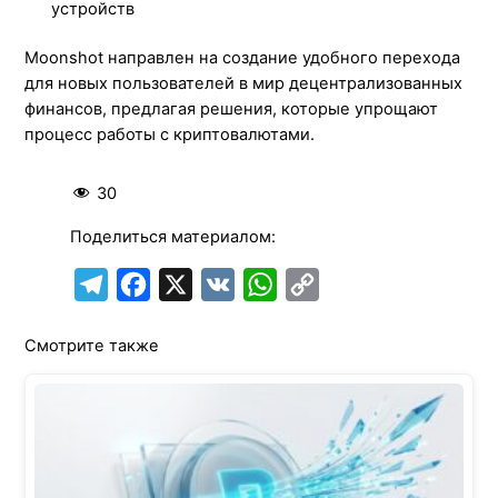
устройств
Moonshot направлен на создание удобного перехода
для новых пользователей в мир децентрализованных
финансов, предлагая решения, которые упрощают
процесс работы с криптовалютами.
30
Поделиться материалом:
T
F
X
V
W
C
e
a
K
h
o
Смотрите также
l
c
a
p
e
e
t
y
g
b
s
L
r
o
A
i
a
o
p
n