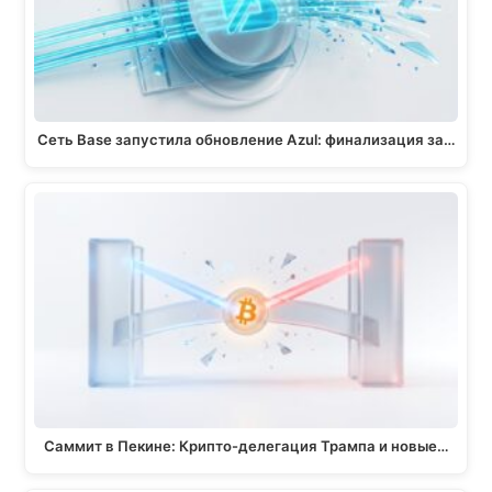
m
k
p
k
Сеть Base запустила обновление Azul: финализация за…
Саммит в Пекине: Крипто-делегация Трампа и новые…