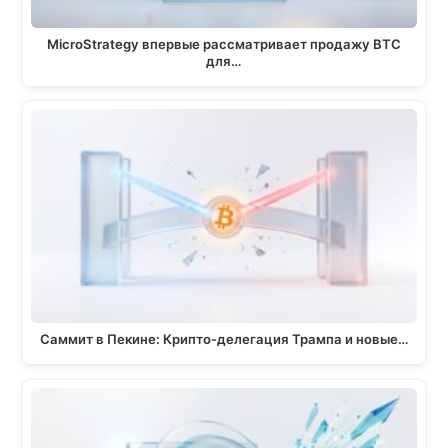
MicroStrategy впервые рассматривает продажу BTC
для…
Саммит в Пекине: Крипто-делегация Трампа и новые…