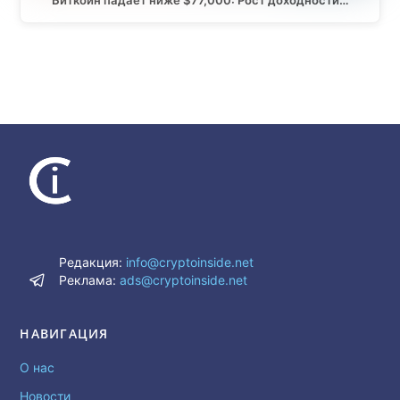
Биткоин падает ниже $77,000: Рост доходности…
Редакция:
info@cryptoinside.net
Реклама:
ads@cryptoinside.net
НАВИГАЦИЯ
О нас
Новости