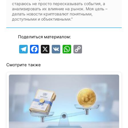
стараюсь не просто пересказывать события, а
анализировать их влияние на рынок. Моя цель –
делать новости криптовалют понятными,
доступными и объективными."
Поделиться материалом:
T
F
X
V
W
C
e
a
K
h
o
Смотрите также
l
c
a
p
e
e
t
y
g
b
s
L
r
o
A
i
a
o
p
n
m
k
p
k