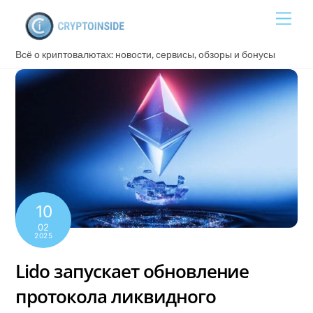
Skip
Men
to
content
Всё о криптовалютах: новости, сервисы, обзоры и бонусы
10
02
2025
Lido запускает обновление
протокола ликвидного