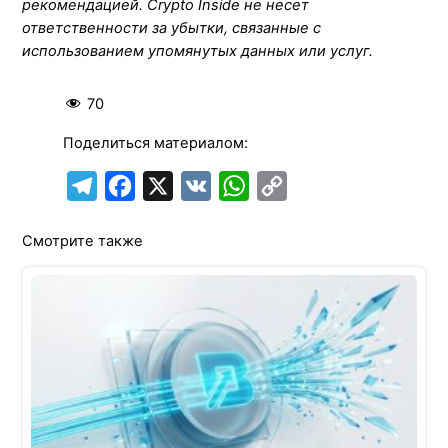
рекомендацией. Crypto Inside не несет
ответственности за убытки, связанные с
использованием упомянутых данных или услуг.
70
Поделиться материалом:
T
F
X
V
W
C
e
a
K
h
o
Смотрите также
l
c
a
p
e
e
t
y
g
b
s
L
r
o
A
i
a
o
p
n
m
k
p
k