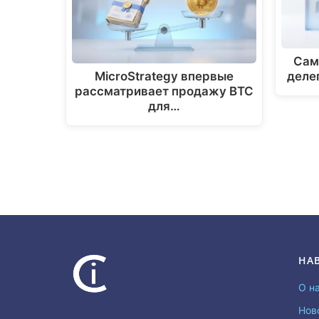
Сам
MicroStrategy впервые
деле
рассматривает продажу BTC
для…
НА
О н
Нов