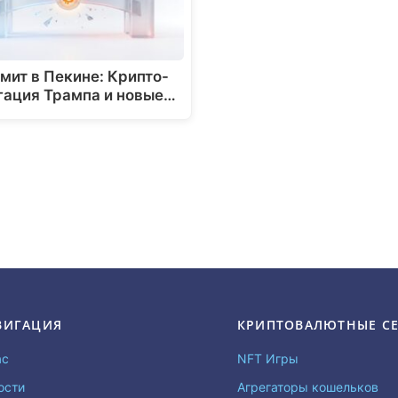
мит в Пекине: Крипто-
гация Трампа и новые…
ВИГАЦИЯ
КРИПТОВАЛЮТНЫЕ С
ас
NFT Игры
ости
Агрегаторы кошельков