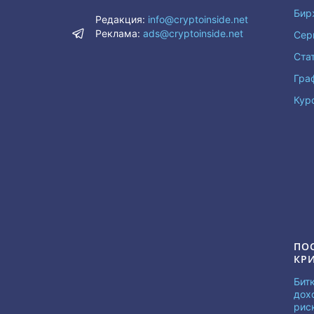
Бир
Редакция:
info@cryptoinside.net
Реклама:
ads@cryptoinside.net
Сер
Ста
Гра
Кур
ПО
КР
Бит
дох
рис