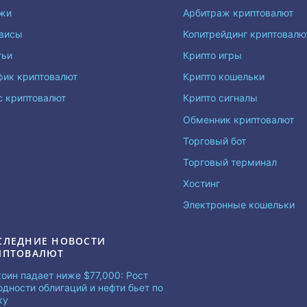
жи
Арбитраж криптовалют
висы
Копитрейдинг криптовал
тьи
Крипто игры
фик криптовалют
Крипто кошельки
с криптовалют
Крипто сигналы
Обменник криптовалют
Торговый бот
Торговый терминал
Хостинг
Электронные кошельки
СЛЕДНИЕ НОВОСТИ
ИПТОВАЛЮТ
коин падает ниже $77,000: Рост
одности облигаций и нефти бьет по
ку