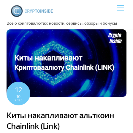
Skip
Men
to
content
Всё о криптовалютах: новости, сервисы, обзоры и бонусы
12
10
2023
Киты накапливают альткоин
Chainlink (Link)