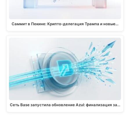
Саммит в Пекине: Крипто-делегация Трампа и новые…
Сеть Base запустила обновление Azul: финализация за…