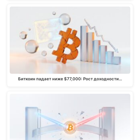
Биткоин падает ниже $77,000: Рост доходности…