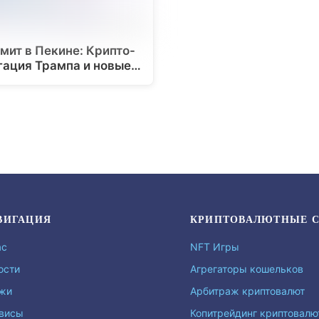
мит в Пекине: Крипто-
гация Трампа и новые…
ВИГАЦИЯ
КРИПТОВАЛЮТНЫЕ 
ас
NFT Игры
ости
Агрегаторы кошельков
жи
Арбитраж криптовалют
висы
Копитрейдинг криптовал