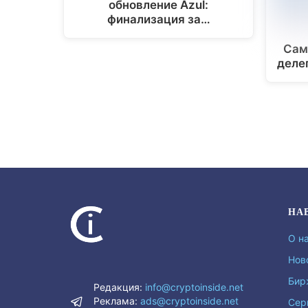
обновление Azul:
финализация за…
Сам
деле
НА
О н
Нов
Бир
Редакция:
info@cryptoinside.net
Реклама:
ads@cryptoinside.net
Сер