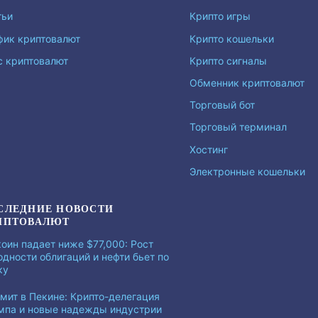
тьи
Крипто игры
фик криптовалют
Крипто кошельки
с криптовалют
Крипто сигналы
Обменник криптовалют
Торговый бот
Торговый терминал
Хостинг
Электронные кошельки
СЛЕДНИЕ НОВОСТИ
ИПТОВАЛЮТ
коин падает ниже $77,000: Рост
одности облигаций и нефти бьет по
ку
мит в Пекине: Крипто-делегация
мпа и новые надежды индустрии