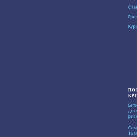
Ста
Гра
Кур
ПО
КР
Бит
дох
рис
Сам
Тра