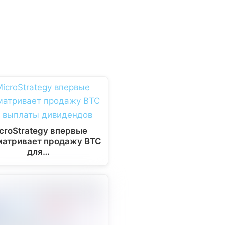
croStrategy впервые
матривает продажу BTC
для…