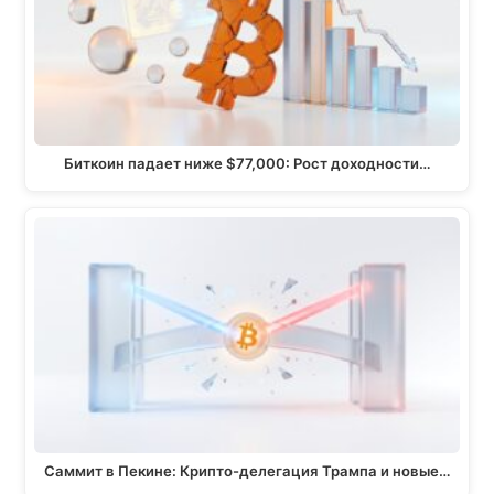
a
o
p
n
m
k
p
k
Биткоин падает ниже $77,000: Рост доходности…
Саммит в Пекине: Крипто-делегация Трампа и новые…