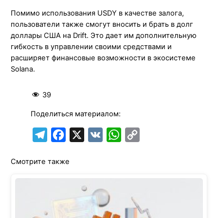
Помимо использования USDY в качестве залога,
пользователи также смогут вносить и брать в долг
доллары США на Drift. Это дает им дополнительную
гибкость в управлении своими средствами и
расширяет финансовые возможности в экосистеме
Solana.
39
Поделиться материалом:
T
F
X
V
W
C
e
a
K
h
o
Смотрите также
l
c
a
p
e
e
t
y
g
b
s
L
r
o
A
i