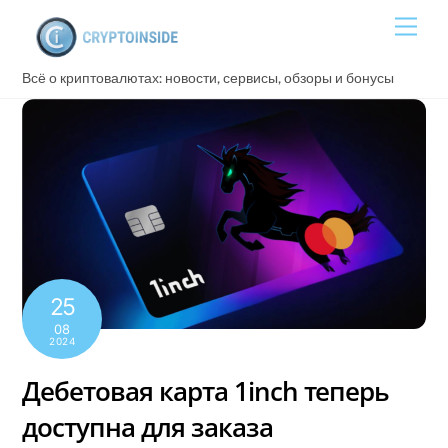
Skip
Men
to
content
Всё о криптовалютах: новости, сервисы, обзоры и бонусы
25
08
2024
Дебетовая карта 1inch теперь
доступна для заказа