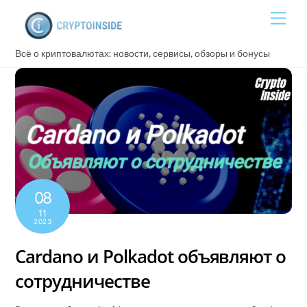
Skip
Men
to
content
Всё о криптовалютах: новости, сервисы, обзоры и бонусы
08
11
2023
Cardano и Polkadot объявляют о
сотрудничестве