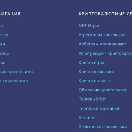
ВИГАЦИЯ
КРИПТОВАЛЮТНЫЕ С
ас
NFT Игры
ости
Агрегаторы кошельков
жи
Арбитраж криптовалют
висы
Копитрейдинг криптовал
тьи
Крипто игры
фик криптовалют
Крипто кошельки
с криптовалют
Крипто сигналы
Обменник криптовалют
Торговый бот
Торговый терминал
Хостинг
Электронные кошельки