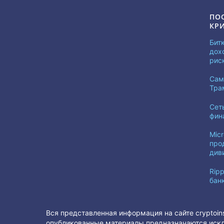
ПО
КР
Бит
дох
рис
Сам
Тра
Сет
фин
Mic
про
див
Ripp
бан
Вся представленная информация на сайте cryptoin
опубликованные материалы предназначаются искл