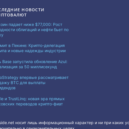
СЛЕДНИЕ НОВОСТИ
ИПТОВАЛЮТ
коин падает ниже $77,000: Рост
одности облигаций и нефти бьет по
ку
мит в Пекине: Крипто-делегация
мпа и новые надежды индустрии
ь Base запустила обновление Azul:
ализация за 50 миллисекунд
roStrategy впервые рассматривает
дажу BTC для выплаты
идендов
le и TrustLinq: новая эра прямых
ковских переводов крипто-фиат
side.net носит лишь информационный характер и ни при каких у
ючительно в ознакомительных целях.