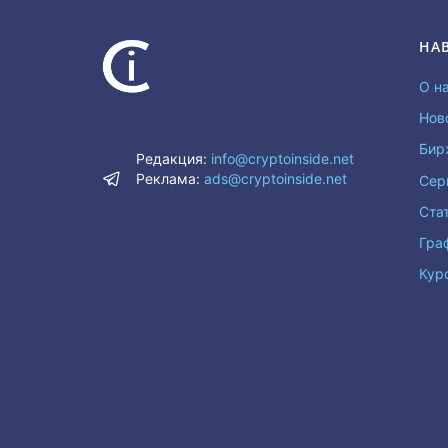
НА
О н
Нов
Бир
Редакция:
info@cryptoinside.net
Реклама:
ads@cryptoinside.net
Сер
Ста
Гра
Кур