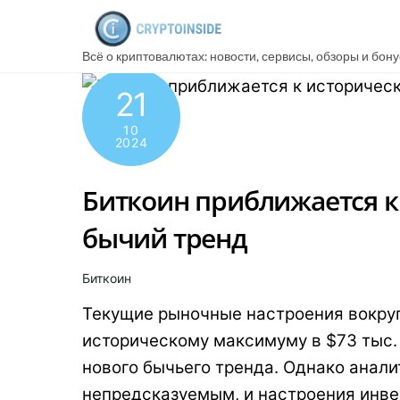
Skip
to
Всё о криптовалютах: новости, сервисы, обзоры и бон
content
21
10
2024
Биткоин приближается к
бычий тренд
Биткоин
Текущие рыночные настроения вокруг
историческому максимуму в $73 тыс. 
нового бычьего тренда. Однако анал
непредсказуемым, и настроения инве