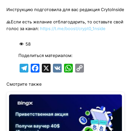
Инструкцию подготовила для вас редакция CrytoInside
🙏Если есть желание отблагодарить, то оставьте свой
голос за канал:
https://t.me/boost/crypt0_1nside
58
Поделиться материалом:
T
F
X
V
W
C
e
a
K
h
o
Смотрите также
l
c
a
p
e
e
t
y
g
b
s
L
r
o
A
i
a
o
p
n
m
k
p
k