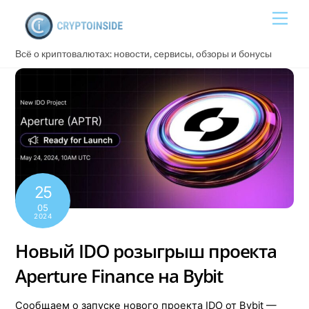
Skip
Men
to
content
Всё о криптовалютах: новости, сервисы, обзоры и бонусы
25
05
2024
Новый IDO розыгрыш проекта
Aperture Finance на Bybit
Сообщаем о запуске нового проекта IDO от Bybit —