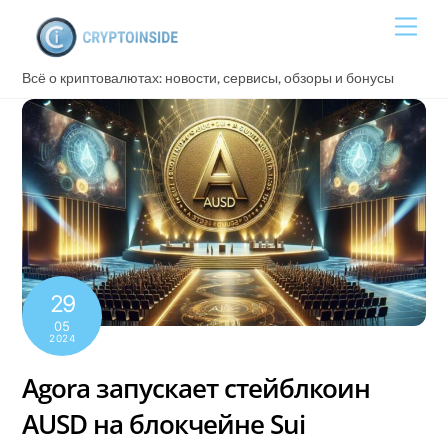
Skip
Men
to
content
Всё о криптовалютах: новости, сервисы, обзоры и бонусы
29
05
2024
Agora запускает стейблкоин
AUSD на блокчейне Sui