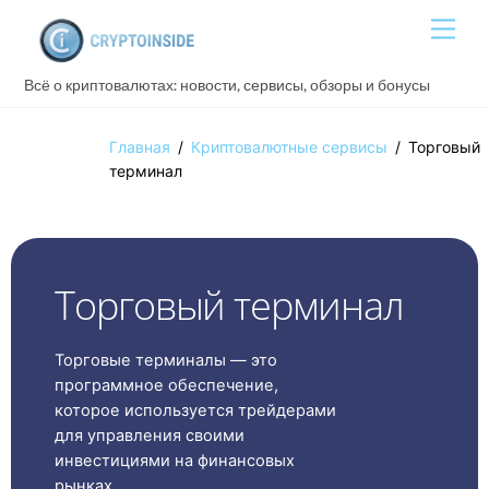
Skip
Men
to
content
Всё о криптовалютах: новости, сервисы, обзоры и бонусы
Главная
/
Криптовалютные сервисы
/
Торговый
терминал
Торговый терминал
Торговые терминалы — это
программное обеспечение,
которое используется трейдерами
для управления своими
инвестициями на финансовых
рынках.